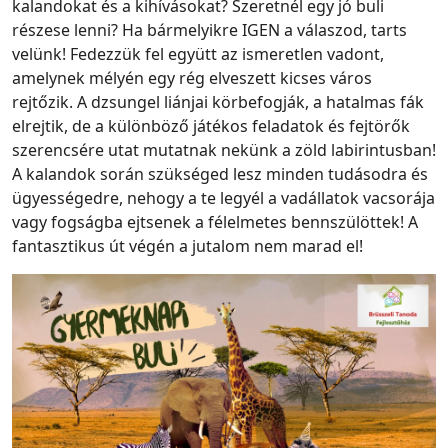
kalandokat és a kihívásokat? Szeretnél egy jó buli
részese lenni? Ha bármelyikre IGEN a válaszod, tarts
velünk! Fedezzük fel együtt az ismeretlen vadont,
amelynek mélyén egy rég elveszett kicses város
rejtőzik. A dzsungel liánjai körbefogják, a hatalmas fák
elrejtik, de a különböző játékos feladatok és fejtörők
szerencsére utat mutatnak nekünk a zöld labirintusban!
A kalandok során szükséged lesz minden tudásodra és
ügyességedre, nehogy a te legyél a vadállatok vacsorája
vagy fogságba ejtsenek a félelmetes bennszülöttek! A
fantasztikus út végén a jutalom nem marad el!