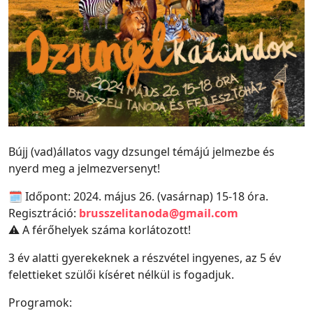
Bújj (vad)állatos vagy dzsungel témájú jelmezbe és
nyerd meg a jelmezversenyt!
🗓 Időpont: 2024. május 26. (vasárnap) 15-18 óra.
Regisztráció:
brusszelitanoda@gmail.com
⚠️ A férőhelyek száma korlátozott!
3 év alatti gyerekeknek a részvétel ingyenes, az 5 év
felettieket szülői kíséret nélkül is fogadjuk.
Programok: