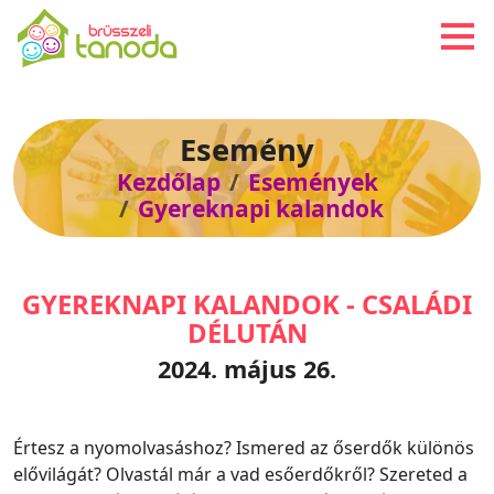
Esemény
Kezdőlap
Események
Gyereknapi kalandok
GYEREKNAPI KALANDOK - CSALÁDI
DÉLUTÁN
2024. május 26.
Értesz a nyomolvasáshoz? Ismered az őserdők különös
elővilágát? Olvastál már a vad esőerdőkről? Szereted a